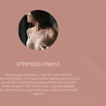
התאמה מקסימלית
לכל אישה מבנה גוף ייחודי, צרכים שונים וסגנון חיים אחר.
ב-YOU מבינים שהתאמה אמיתית נובעת לא רק מטווח מידות רחב
אלא גם ממבחר פתרונות שמתאימים למגוון רחב של מבני גוף,
שימושים והעדפות. ב YOU כל אחת יכולה למצוא את החזייה
שמתאימה לה באמת – גם מבחינת מבנה, גם מבחינת נוחות, וגם
בתחושה.