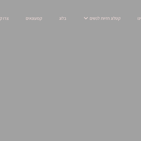
נו
קטלוג חזיות לנשים
בלוג
קמעונאים
צרו ק