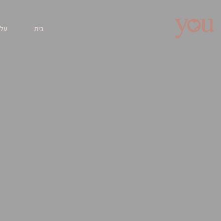
בית
עלי