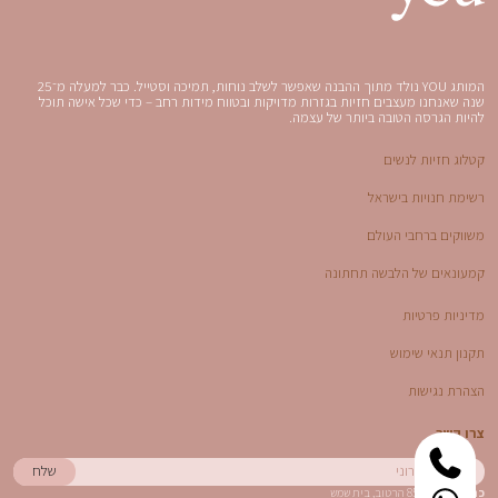
המותג YOU נולד מתוך ההבנה שאפשר לשלב נוחות, תמיכה וסטייל. כבר למעלה מ־25
שנה שאנחנו מעצבים חזיות בגזרות מדויקות ובטווח מידות רחב – כדי שכל אישה תוכל
להיות הגרסה הטובה ביותר של עצמה.
קטלוג חזיות לנשים
רשימת חנויות בישראל
משווקים ברחבי העולם
קמעונאים של הלבשה תחתונה
מדיניות פרטיות
תקנון תנאי שימוש
הצהרת נגישות
צרו קשר
כתובת:
גרניט 85 הרטוב, בית שמש