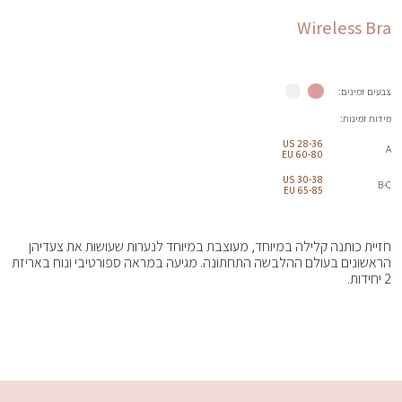
Wireless Bra
צבעים זמינים:
מידות זמינות:
28-36 US
A
60-80 EU
30-38 US
B-C
65-85 EU
חזיית כותנה קלילה במיוחד, מעוצבת במיוחד לנערות שעושות את צעדיהן
הראשונים בעולם ההלבשה התחתונה. מגיעה במראה ספורטיבי ונוח באריזת
2 יחידות.