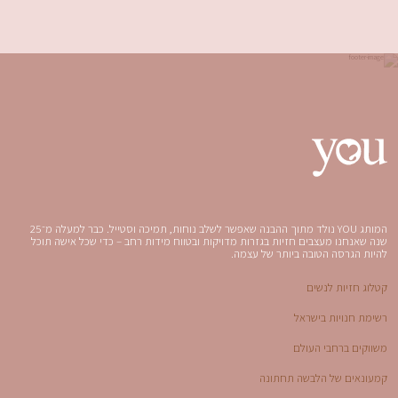
המותג YOU נולד מתוך ההבנה שאפשר לשלב נוחות, תמיכה וסטייל. כבר למעלה מ־25
שנה שאנחנו מעצבים חזיות בגזרות מדויקות ובטווח מידות רחב – כדי שכל אישה תוכל
להיות הגרסה הטובה ביותר של עצמה.
קטלוג חזיות לנשים
רשימת חנויות בישראל
משווקים ברחבי העולם
קמעונאים של הלבשה תחתונה