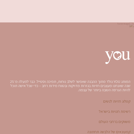
המותג YOU נולד מתוך ההבנה שאפשר לשלב נוחות, תמיכה וסטייל. כבר למעלה מ־25
שנה שאנחנו מעצבים חזיות בגזרות מדויקות ובטווח מידות רחב – כדי שכל אישה תוכל
להיות הגרסה הטובה ביותר של עצמה.
קטלוג חזיות לנשים
רשימת חנויות בישראל
משווקים ברחבי העולם
קמעונאים של הלבשה תחתונה