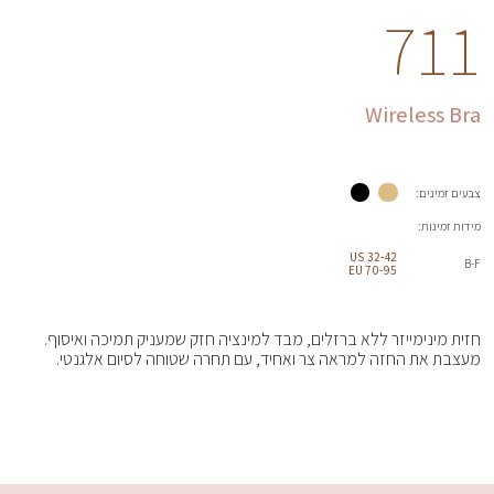
711
Wireless Bra
צבעים זמינים:
מידות זמינות:
32-42 US
B-F
70-95 EU
חזית מינימייזר ללא ברזלים, מבד למינציה חזק שמעניק תמיכה ואיסוף.
מעצבת את החזה למראה צר ואחיד, עם תחרה שטוחה לסיום אלגנטי.