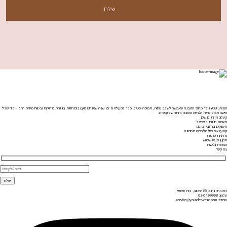
המותג YOU נולד מתוך ההבנה שאפשר לשלב נוחות, תמיכה וסטייל. כבר למעלה מ־25 שנה שאנחנו מעצבים חזיות בגזרות מדויקות ובטווח מידות רחב – כדי שכל
אישה תוכל להיות הגרסה הטובה ביותר של עצמה.
קטלוג חזיות לנשים
רשימת חנויות בישראל
משווקים ברחבי העולם
קמעונאים של הלבשה תחתונה
מדיניות פרטיות
תקנון תנאי שימוש
הצהרת נגישות
צרו קשר
כתובת:
גרניט 85 הרטוב, בית שמש
טלפון:
02-6499998
אימייל:
service@younderwear.com